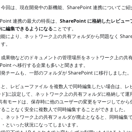
今回は、現在開発中の新機能、SharePoint 連携についてご
rePoint 連携の最大の特長は、
SharePoint に格納したレビ
時に編集できるようになる
ことです。
能により、ネットワーク上の共有フォルダから問題なく ShareP
ます。
、成果物などのドキュメントの管理場所をネットワーク上の共
rePoint へ移行する企業も多いと聞きます。
発チームも、一部のフォルダが SharePoint に移行しました。
もと、レビューファイル を複数人で同時編集したい場合は、レ
ード]に設定して、ネットワーク上の共有フォルダに格納して運
 の共有モードは、保存時に他のユーザーの変更をマージしてから
することなく安全に複数人で同時編集することができました。
し、ネットワーク上の共有フォルダが廃止となると、同時編集
・・といった状況になってしまいます。