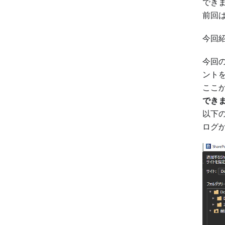
でき
前回
今回紹
今回の
ント
ここ
でき
以下の
ログ