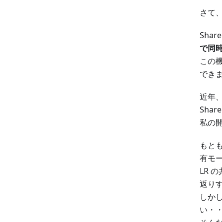
さて、
Sha
で同
この機
でき
近年
Sha
私の開
もと
有モ
LR
返り
しか
い・