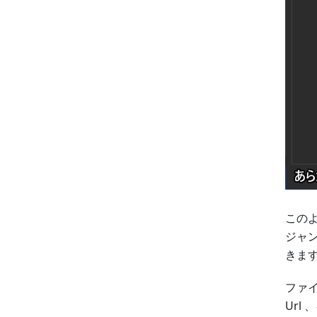
このよ
ジャ
きま
ファ
Url