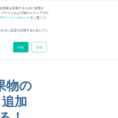
Lightning Review 製品サイト
する情報を収集するために使用さ
ェブサイトおよび他のメディアでの
プライバシーポリシー
をご覧くだ
タグの記事が
行わない設定を記憶するために1つ
同意
拒否
成果物の
ら追加
る！