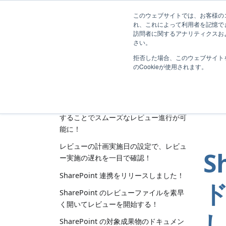
Lightning Review ブログ
このウェブサイトでは、お客様のコ
れ、これによって利用者を記憶で
訪問者に関するアナリティクスおよ
さい。
「L
最近の投稿
拒否した場合、このウェブサイト
のCookieが使用されます。
1
SharePoint 連携をバージョンアップし
ます！
全て
レビュー前にあらかじめ関連文書を登録
することでスムーズなレビュー進行が可
能に！
レビューの計画実施日の設定で、レビュ
S
ー実施の遅れを一目で確認！
SharePoint 連携をリリースしました！
SharePoint のレビューファイルを素早
く開いてレビューを開始する！
SharePoint の対象成果物のドキュメン