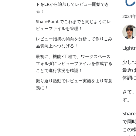
トをLRから追加してレビュー開始でき
る！
2024
SharePoint でこれまでと同じようにレ
ビューファイルを管理！
レビュー指摘の傾向を分析して作りこみ
品質向上へつなげる！
Lig
最初に、機能×工程で、ワークスペース
少し
フォルダにレビューファイルを作成する
最近
ことで進行状況を確認！
体調
振り返り活動でレビュー実施をより有意
義に！
さて
す。
Sha
で同
この機