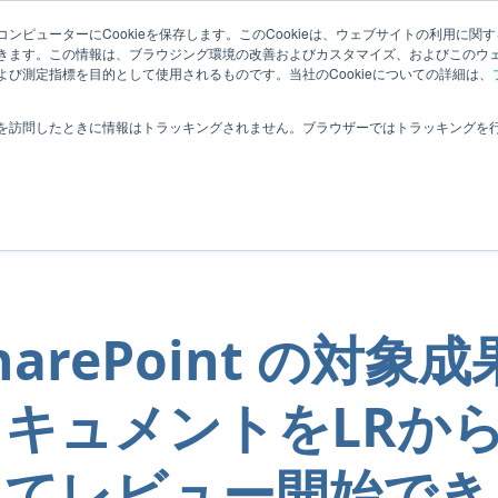
ンピューターにCookieを保存します。このCookieは、ウェブサイトの利用に関
きます。この情報は、ブラウジング環境の改善およびカスタマイズ、およびこのウ
び測定指標を目的として使用されるものです。当社のCookieについての詳細は、
ightning Review Tips」
を訪問したときに情報はトラッキングされません。ブラウザーではトラッキングを
9件件あります
のタグを見る
harePoint の対象
ドキュメントをLRか
してレビュー開始でき