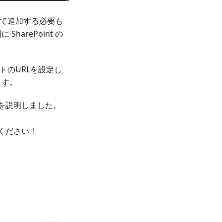
ドして追加する必要も
arePoint の
ントのURLを設定し
ます。
能を説明しました。
用ください！