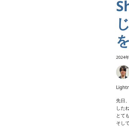
S
2024
Lig
先日
した
とて
そし